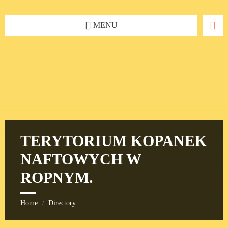
Skip
Skip
Skip
to
to
to
content
left
footer
MENU
sidebar
TERYTORIUM KOPANEK
NAFTOWYCH W
ROPNYM.
Home
Directory
/