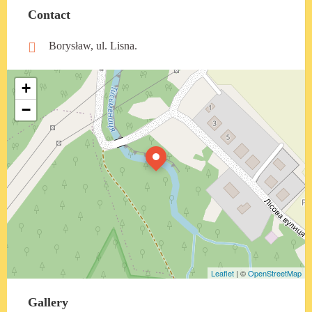
Contact
Borysław, ul. Lisna.
+
−
Leaflet
| ©
OpenStreetMap
Gallery