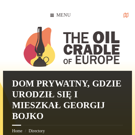
Skip
Skip
Skip
to
to
to
content
left
footer
MENU
sidebar
DOM PRYWATNY, GDZIE
URODZIŁ SIĘ I
MIESZKAŁ GEORGIJ
BOJKO
Home
Directory
/