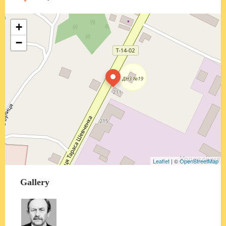
+
−
Leaflet
| ©
OpenStreetMap
Gallery