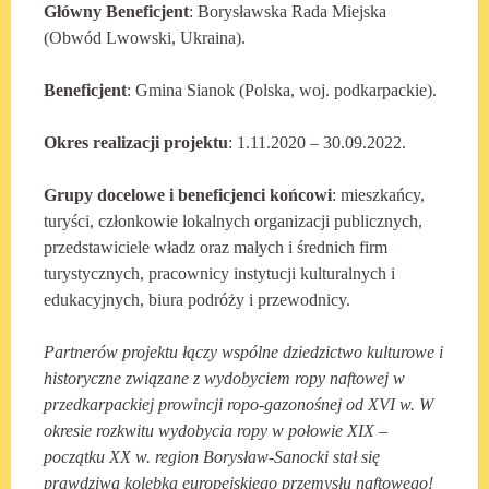
Główny Beneficjent
: Borysławska Rada Miejska
(Obwód Lwowski, Ukraina).
Beneficjent
: Gmina Sianok (Polska, woj. podkarpackie).
Okres realizacji projektu
: 1.11.2020 – 30.09.2022.
Grupy docelowe i beneficjenci końcowi
: mieszkańcy,
turyści, członkowie lokalnych organizacji publicznych,
przedstawiciele władz oraz małych i średnich firm
turystycznych, pracownicy instytucji kulturalnych i
edukacyjnych, biura podróży i przewodnicy.
Partnerów projektu łączy wspólne dziedzictwo kulturowe i
historyczne związane z wydobyciem ropy naftowej w
przedkarpackiej prowincji ropo-gazonośnej od XVI w. W
okresie rozkwitu wydobycia ropy w połowie XIX –
początku XX w.
r
egion
Borys
ł
aw
-Sanocki stał się
prawdziwą kolebką europejskiego przemysłu naftowego!