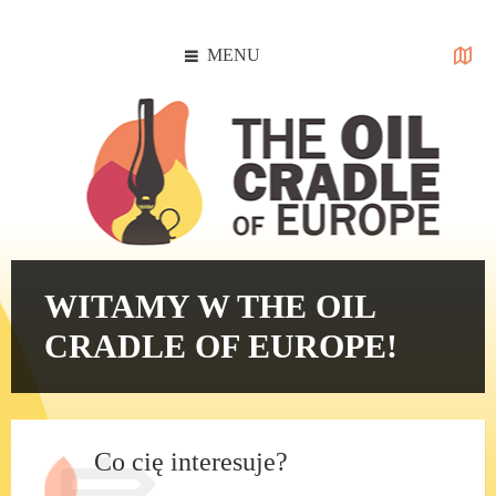
Skip
Skip
Skip
Skip
to
to
to
to
content
left
right
footer
MENU
sidebar
sidebar
WITAMY W THE OIL
CRADLE OF EUROPE!
Co cię interesuje?