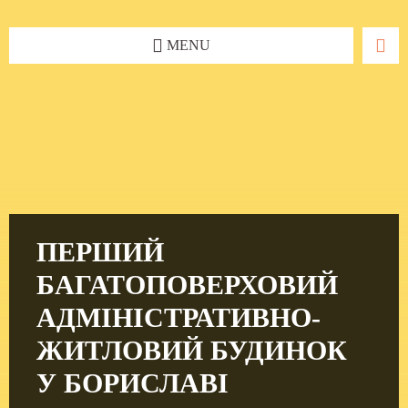
Skip
Skip
Skip
to
to
to
content
left
footer
MENU
sidebar
ПЕРШИЙ
БАГАТОПОВЕРХОВИЙ
АДМІНІСТРАТИВНО-
ЖИТЛОВИЙ БУДИНОК
У БОРИСЛАВІ