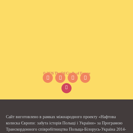
© 2026 The Oil Cradle of Europe
Facebook
Instagram
YouTube
Twitter
Сайт виготовлено в рамках міжнародного проекту «Нафтова
колиска Європи: забута історія Польщі і України» за Програмою
Транскордонного співробітництва Польща-Білорусь-Україна 2014-