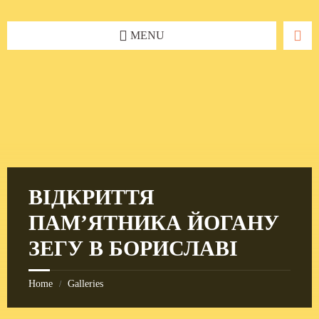
Skip
Skip
Skip
to
to
to
content
left
footer
MENU
sidebar
ВІДКРИТТЯ
ПАМ’ЯТНИКА ЙОГАНУ
ЗЕГУ В БОРИСЛАВІ
Home
Galleries
/