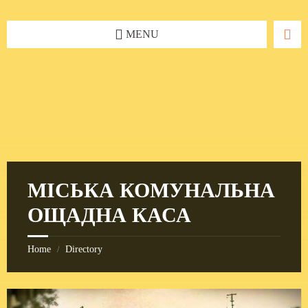
Skip
Skip
Skip
to
to
to
content
left
footer
MENU
sidebar
МІСЬКА КОМУНАЛЬНА
ОЩАДНА КАСА
Home
Directory
/