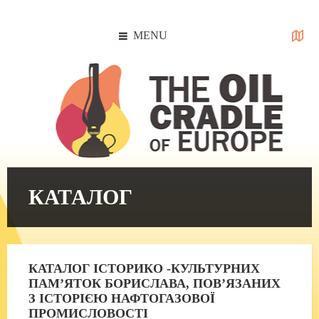
Skip
Skip
Skip
to
to
to
content
left
footer
MENU
sidebar
КАТАЛОГ
КАТАЛОГ ІСТОРИКО -КУЛЬТУРНИХ
ПАМ’ЯТОК БОРИСЛАВА, ПОВ’ЯЗАНИХ
З ІСТОРІЄЮ НАФТОГАЗОВОЇ
ПРОМИСЛОВОСТІ