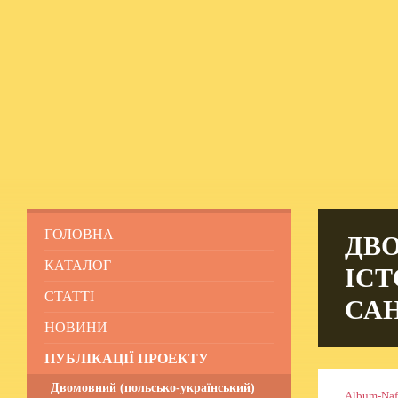
Skip
Skip
Skip
to
to
to
content
left
footer
sidebar
ГОЛОВНА
ДВ
КАТАЛОГ
ІСТ
СТАТТІ
СА
НОВИНИ
ПУБЛІКАЦІЇ ПРОЕКТУ
Двомовний (польсько-український)
Album-Naf