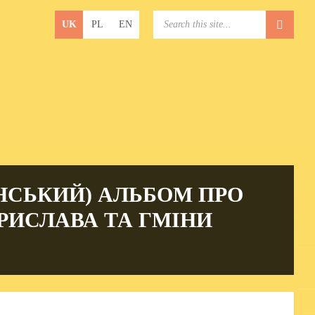
Choose
SEARCH:
UK
PL
EN
language:
НСЬКИЙ) АЛЬБОМ ПРО
РИСЛАВА ТА ГМІНИ